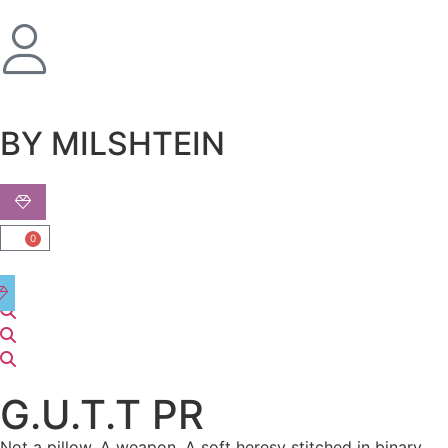
שִׂים
לֵב:
בְּאֲתָר
זֶה
מֻפְעֶלֶת
מַעֲרֶכֶת
BY MILSHTEIN
נָגִישׁ
בִּקְלִיק
הַמְּסַיַּעַת
לִנְגִישׁוּת
0
הָאֲתָר.
G.U.T.T PR
Not a pillow. A weapon. A soft heresy stitched in binary