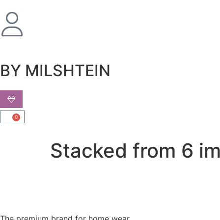
BY MILSHTEIN
0
Stacked from 6 i
The premium brand for home wear